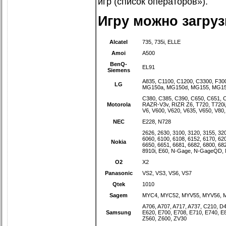
игр (
список операторов»
).
Игру можно загру
Alcatel
735
,
735i
,
ELLE
Amoi
A500
BenQ-
EL91
Siemens
A835
,
C1100
,
C1200
,
C3300
,
F30
LG
MG150a
,
MG150d
,
MG155
,
MG15
C380
,
C385
,
C390
,
C650
,
C651
,
Motorola
RAZR-V3v
,
RIZR Z6
,
T720
,
T720i
V6
,
V600
,
V620
,
V635
,
V650
,
V80
NEC
E228
,
N728
2626
,
2630
,
3100
,
3120
,
3155
,
32
6060
,
6100
,
6108
,
6152
,
6170
,
62
Nokia
6650
,
6651
,
6681
,
6682
,
6800
,
68
8910i
,
E60
,
N-Gage
,
N-GageQD
,
O2
X2
Panasonic
VS2
,
VS3
,
VS6
,
VS7
Qtek
1010
Sagem
MYC4
,
MYC52
,
MYV55
,
MYV56
,
A706
,
A707
,
A717
,
A737
,
C210
,
D4
Samsung
E620
,
E700
,
E708
,
E710
,
E740
,
E
Z560
,
Z600
,
ZV30