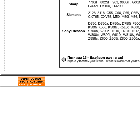
770SH
,
802SH
,
903
,
903SH
,
GX1
Sharp
GX32i
,
TM100
,
TM200
2128
,
3118
,
C55
,
C60
,
C65
,
C65V
Siemens
CXT65
,
CXV65
,
M50
,
M50i
,
M56
,
D750
,
D750a
,
D750c
,
D750i
,
F50
K500i
,
K506
,
K508c
,
K510c
,
K600
SonyEricsson
S700a
,
S700c
,
T610
,
T610i
,
T612
W800c
,
W800i
,
W810i
,
W810iv
,
W
Z558c
,
Z600
,
Z608i
,
Z800
,
Z800a
Пятница 13 - Джейсон идет в ад!
Игра с участием Джейсона - героя знаменитых ужастик