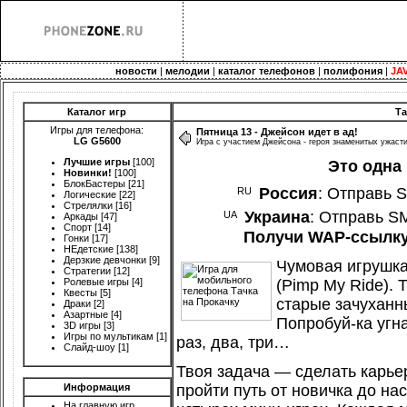
новости
|
мелодии
|
каталог телефонов
|
полифония
|
JA
Каталог игр
Та
Игры для телефона:
Пятница 13 - Джейсон идет в ад!
LG G5600
Игра с участием Джейсона - героя знаменитых ужастик
Лучшие игры
[100]
Это одна
Новинки!
[100]
БлокБастеры
[21]
Россия
: Отправь 
Логические
[22]
Стрелялки
[16]
Украина
: Отправь S
Аркады
[47]
Спорт
[14]
Получи WAP-ссылку 
Гонки
[17]
НЕдетские
[138]
Дерзкие девчонки
[9]
Чумовая игрушка
Стратегии
[12]
Ролевые игры
[4]
(Pimp My Ride).
Квесты
[5]
старые зачухан
Драки
[2]
Азартные
[4]
Попробуй-ка угн
3D игры
[3]
Игры по мультикам
[1]
раз, два, три…
Слайд-шоу
[1]
Твоя задача — сделать карьер
Информация
пройти путь от новичка до н
На главную игр