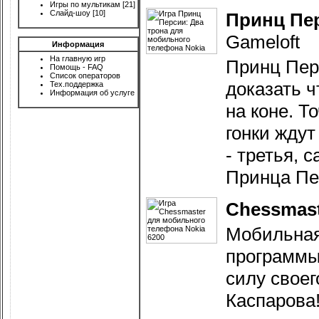
Игры по мультикам
[21]
Слайд-шоу
[10]
Принц Пер
Gameloft
Информация
На главную игр
Принц Пер
Помощь - FAQ
Список операторов
доказать ч
Тех.поддержка
Информация об услуге
на коне. Т
гонки ждут
- третья, 
Принца Пер
Chessmas
Мобильная
программы
силу своег
Каспарова