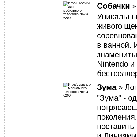
Собачки
Уникальны
живого щен
соревнова
в ванной.
знамениты
Nintendo и
бестселле
Зума
»
Ло
"Зума" - о
потрясающ
поколения
поставить
и Линиями