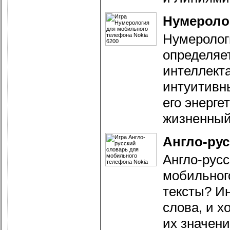
Нумероло
Нумеролог
определяет
интеллект
интуитивн
его энерге
жизненный
Англо-рус
Англо-русс
мобильног
тексты? И
слова, и х
их значени