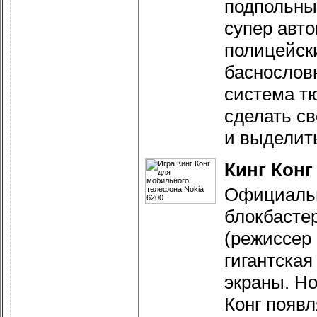
подпольны
супер авто
полицейск
баснословн
система т
сделать с
и выделить
Кинг Конг
Официальн
блокбастер
(режиссер 
гигантская
экраны. Н
Конг появл