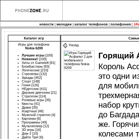
новости
|
мелодии
|
каталог телефонов
|
полифония
|
JA
Каталог игр
Самые
Игры для телефона:
Назад
Nokia 6200
Горящий 
Лучшие игры
[100]
Новинки!
[100]
Хиты от Gameloft
[81]
Король Асф
БлокБастеры
[93]
Логические
[210]
это одни и
Стрелялки
[132]
Аркады
[452]
Спорт
[148]
для мобил
Гонки
[126]
НЕдетские
[411]
Дерзкие девчонки
[21]
трехмерна
Стратегии
[114]
Ролевые игры
[35]
набор кру
Квесты
[41]
Драки
[35]
Азартные
[46]
до Багдада
Мужской стриптиз
[4]
Картинки
[6]
же. Горяч
Программы
[49]
Мультиплеер
[12]
3D игры
[16]
колесами 
Дом-2
[10]
Дайте Три!
[6]