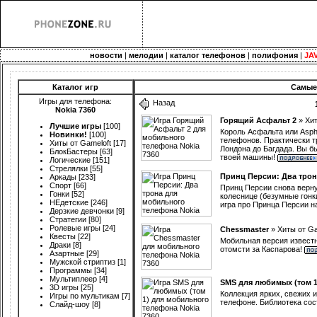
новости
|
мелодии
|
каталог телефонов
|
полифония
|
JA
Каталог игр
Самые
Игры для телефона:
Назад
Nokia 7360
Горящий Асфальт 2
»
Хит
Лучшие игры
[100]
Король Асфальта или Aspha
Новинки!
[100]
телефонов. Практически т
Хиты от Gameloft
[17]
Лондона до Багдада. Вы б
БлокБастеры
[63]
твоей машины!
Логические
[151]
Стрелялки
[55]
Принц Персии: Два трон
Аркады
[233]
Спорт
[66]
Принц Персии снова вернул
Гонки
[52]
колеснице (безумные гонки
НЕдетские
[246]
игра про Принца Персии на
Дерзкие девчонки
[9]
Стратегии
[80]
Ролевые игры
[24]
Chessmaster
»
Хиты от Ga
Квесты
[22]
Мобильная версия извест
Драки
[8]
отомсти за Каспарова!
Азартные
[29]
Мужской стриптиз
[1]
Программы
[34]
Мультиплеер
[4]
SMS для любимых (том 1
3D игры
[25]
Коллекция ярких, свежих 
Игры по мультикам
[7]
телефоне. Библиотека сос
Слайд-шоу
[8]