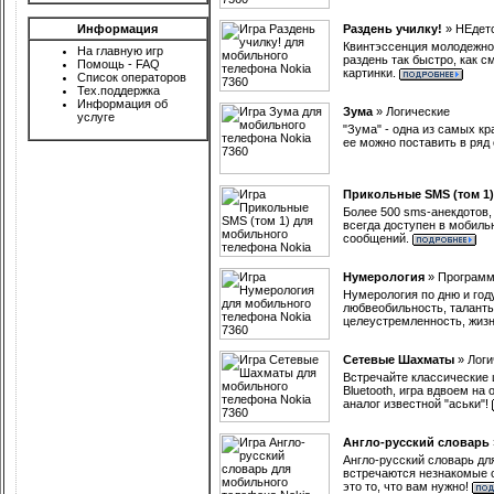
Информация
Раздень училку!
»
НЕдет
Квинтэссенция молодежной 
На главную игр
раздень так быстро, как 
Помощь - FAQ
картинки.
Список операторов
Тех.поддержка
Информация об
Зума
»
Логические
услуге
"Зума" - одна из самых к
ее можно поставить в ряд
Прикольные SMS (том 1)
Более 500 sms-анекдотов,
всегда доступен в мобиль
сообщений.
Нумерология
»
Програм
Нумерология по дню и год
любвеобильность, таланты
целеустремленность, жизн
Сетевые Шахматы
»
Логи
Встречайте классические
Bluetooth, игра вдвоем на
аналог известной "аськи"!
Англо-русский словарь
Англо-русский словарь дл
встречаются незнакомые с
это то, что вам нужно!