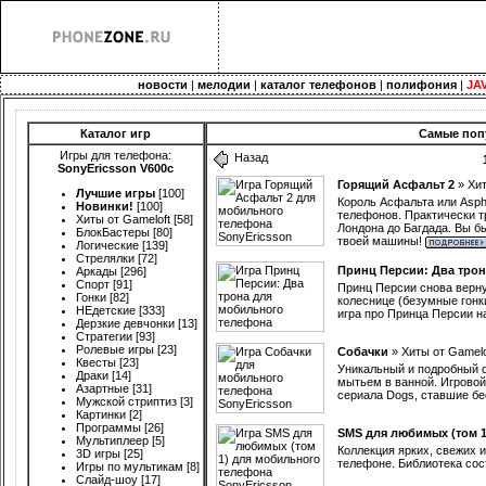
новости
|
мелодии
|
каталог телефонов
|
полифония
|
JA
Каталог игр
Самые попу
Игры для телефона:
Назад
SonyEricsson V600c
Горящий Асфальт 2
»
Хит
Лучшие игры
[100]
Король Асфальта или Aspha
Новинки!
[100]
телефонов. Практически т
Хиты от Gameloft
[58]
Лондона до Багдада. Вы б
БлокБастеры
[80]
твоей машины!
Логические
[139]
Стрелялки
[72]
Принц Персии: Два трон
Аркады
[296]
Спорт
[91]
Принц Персии снова вернул
Гонки
[82]
колеснице (безумные гонки
НЕдетские
[333]
игра про Принца Персии на
Дерзкие девчонки
[13]
Стратегии
[93]
Ролевые игры
[23]
Собачки
»
Хиты от Gamelo
Квесты
[23]
Уникальный и подробный с
Драки
[14]
мытьем в ванной. Игровой
Азартные
[31]
сериала Dogs, ставшие б
Мужской стриптиз
[3]
Картинки
[2]
Программы
[26]
SMS для любимых (том 1
Мультиплеер
[5]
Коллекция ярких, свежих 
3D игры
[25]
телефоне. Библиотека сос
Игры по мультикам
[8]
Слайд-шоу
[17]