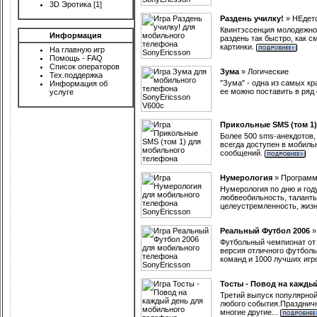
3D Эротика
[1]
Раздень училку!
»
НЕдет
Квинтэссенция молодежной 
Информация
раздень так быстро, как 
картинки.
На главную игр
Помощь - FAQ
Список операторов
Зума
»
Логические
Тех.поддержка
"Зума" - одна из самых к
Информация об
ее можно поставить в ряд
услуге
Прикольные SMS (том 1)
Более 500 sms-анекдотов,
всегда доступен в мобиль
сообщений.
Нумерология
»
Програм
Нумерология по дню и год
любвеобильность, таланты
целеустремленность, жизн
Реальный Футбол 2006
Футбольный чемпионат от 
версия отличного футбольн
команд и 1000 лучших игр
Тосты - Повод на кажды
Третий выпуск популярной
любого события.Праздничн
многие другие...