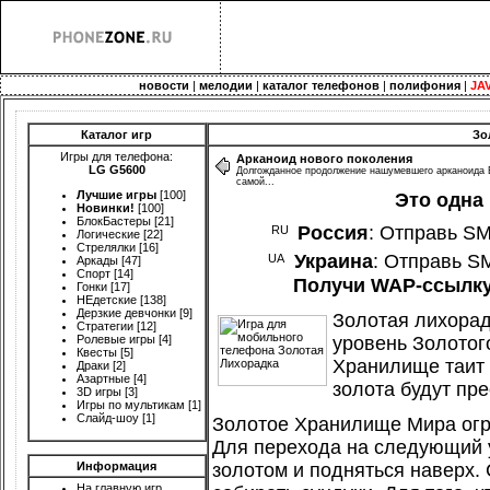
новости
|
мелодии
|
каталог телефонов
|
полифония
|
JA
Каталог игр
Зо
Игры для телефона:
Арканоид нового поколения
LG G5600
Долгожданное продолжение нашумевшего арканоида B
самой...
Лучшие игры
[100]
Это одна
Новинки!
[100]
БлокБастеры
[21]
Россия
: Отправь S
Логические
[22]
Стрелялки
[16]
Украина
: Отправь S
Аркады
[47]
Спорт
[14]
Получи WAP-ссылку 
Гонки
[17]
НЕдетские
[138]
Дерзкие девчонки
[9]
Золотая лихорад
Стратегии
[12]
Ролевые игры
[4]
уровень Золотог
Квесты
[5]
Хранилище таит 
Драки
[2]
Азартные
[4]
золота будут пр
3D игры
[3]
Игры по мультикам
[1]
Слайд-шоу
[1]
Золотое Хранилище Мира огро
Для перехода на следующий у
Информация
золотом и подняться наверх. 
На главную игр