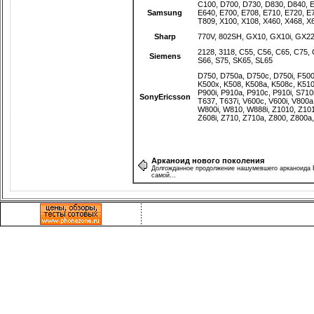
C100
,
D700
,
D730
,
D830
,
D840
,
Samsung
E640
,
E700
,
E708
,
E710
,
E720
,
E
T809
,
X100
,
X108
,
X460
,
X468
,
X
Sharp
770V
,
802SH
,
GX10
,
GX10i
,
GX2
2128
,
3118
,
C55
,
C56
,
C65
,
C75
,
Siemens
S66
,
S75
,
SK65
,
SL65
D750
,
D750a
,
D750c
,
D750i
,
F50
K500x
,
K508
,
K508a
,
K508c
,
K51
P900i
,
P910a
,
P910c
,
P910i
,
S710
SonyEricsson
T637
,
T637i
,
V600c
,
V600i
,
V800a
W800i
,
W810
,
W888i
,
Z1010
,
Z10
Z608i
,
Z710
,
Z710a
,
Z800
,
Z800a
Арканоид нового поколения
Долгожданное продолжение нашумевшего арканоида B
самой...