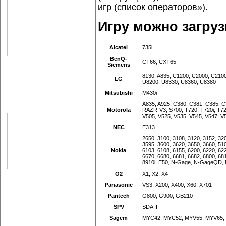
игр (
список операторов»
).
Игру можно загру
Alcatel
735i
BenQ-
CT66
,
CXT65
Siemens
8130
,
A835
,
C1200
,
C2000
,
C210
LG
U8200
,
U8330
,
U8360
,
U8380
Mitsubishi
M430i
A835
,
A925
,
C380
,
C381
,
C385
,
C
Motorola
RAZR-V3
,
S700
,
T720
,
T720i
,
T7
V505
,
V525
,
V535
,
V545
,
V547
,
V
NEC
E313
2650
,
3100
,
3108
,
3120
,
3152
,
32
3595
,
3600
,
3620
,
3650
,
3660
,
51
Nokia
6103
,
6108
,
6155
,
6200
,
6220
,
62
6670
,
6680
,
6681
,
6682
,
6800
,
68
8910i
,
E50
,
N-Gage
,
N-GageQD
,
O2
X1
,
X2
,
X4
Panasonic
VS3
,
X200
,
X400
,
X60
,
X701
Pantech
G800
,
G900
,
GB210
SPV
SDA II
Sagem
MYC42
,
MYC52
,
MYV55
,
MYV65
,