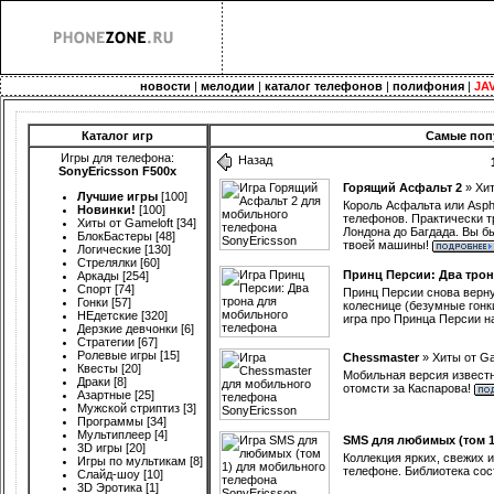
новости
|
мелодии
|
каталог телефонов
|
полифония
|
JA
Каталог игр
Самые попу
Игры для телефона:
Назад
SonyEricsson F500x
Горящий Асфальт 2
»
Хит
Лучшие игры
[100]
Король Асфальта или Aspha
Новинки!
[100]
телефонов. Практически т
Хиты от Gameloft
[34]
Лондона до Багдада. Вы б
БлокБастеры
[48]
твоей машины!
Логические
[130]
Стрелялки
[60]
Принц Персии: Два трон
Аркады
[254]
Спорт
[74]
Принц Персии снова вернул
Гонки
[57]
колеснице (безумные гонки
НЕдетские
[320]
игра про Принца Персии на
Дерзкие девчонки
[6]
Стратегии
[67]
Ролевые игры
[15]
Chessmaster
»
Хиты от Ga
Квесты
[20]
Мобильная версия извест
Драки
[8]
отомсти за Каспарова!
Азартные
[25]
Мужской стриптиз
[3]
Программы
[34]
Мультиплеер
[4]
SMS для любимых (том 1
3D игры
[20]
Коллекция ярких, свежих 
Игры по мультикам
[8]
телефоне. Библиотека сос
Слайд-шоу
[10]
3D Эротика
[1]