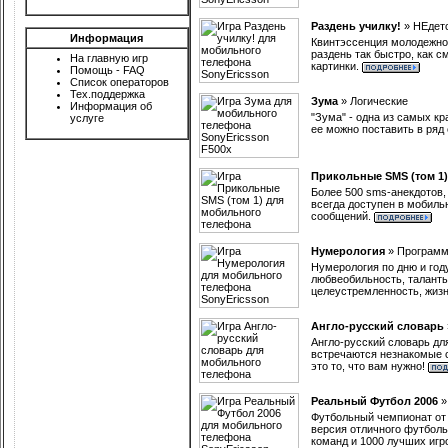
Раздень училку!
»
НЕдет
Информация
Квинтэссенция молодежной 
раздень так быстро, как 
На главную игр
картинки.
Помощь - FAQ
Список операторов
Тех.поддержка
Зума
»
Логические
Информация об
"Зума" - одна из самых к
услуге
ее можно поставить в ряд
Прикольные SMS (том 1)
Более 500 sms-анекдотов,
всегда доступен в мобиль
сообщений.
Нумерология
»
Програм
Нумерология по дню и год
любвеобильность, таланты
целеустремленность, жизн
Англо-русский словарь
Англо-русский словарь дл
встречаются незнакомые с
это то, что вам нужно!
Реальный Футбол 2006
Футбольный чемпионат от 
версия отличного футбольн
команд и 1000 лучших игр