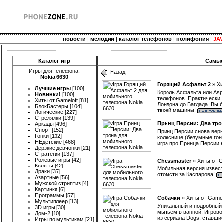
новости
|
мелодии
|
каталог телефонов
|
полифония
|
JA
Каталог игр
Самые
Игры для телефона:
Назад
Nokia 6630
Горящий Асфальт 2
»
Хи
Лучшие игры
[100]
Король Асфальта или Asp
Новинки!
[100]
телефонов. Практически 
Хиты от Gameloft
[81]
Лондона до Багдада. Вы 
БлокБастеры
[104]
твоей машины!
Логические
[227]
Стрелялки
[139]
Принц Персии: Два тро
Аркады
[496]
Спорт
[152]
Принц Персии снова верну
Гонки
[132]
колеснице (безумные гонк
НЕдетские
[468]
игра про Принца Персии 
Дерзкие девчонки
[21]
Стратегии
[137]
Ролевые игры
[42]
Chessmaster
»
Хиты от G
Квесты
[42]
Мобильная версия извес
Драки
[35]
отомсти за Каспарова!
Азартные
[56]
Мужской стриптиз
[4]
Картинки
[6]
Программы
[57]
Собачки
»
Хиты от Gamel
Мультиплеер
[13]
Уникальный и подробный 
3D игры
[30]
мытьем в ванной. Игрово
Дом-2
[10]
из сериала Dogs, ставш
Игры по мультикам
[21]