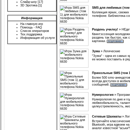
Слайд-шоу
[17]
3D Эротика
[1]
SMS для любимых (том 
Коллекция ярких, свежих
телефоне. Библиотека с
Информация
На главную игр
Помощь - FAQ
Раздень училку!
»
НЕде
Список операторов
Квинтэссенция молодежной
Тех.поддержка
раздень так быстро, как
Информация об услуге
картинки.
Зума
»
Логические
"Зума" - одна из самых 
ее можно поставить в ря
Прикольные SMS (том 1
Более 500 sms-анекдотов
всегда доступен в мобил
сообщений.
Нумерология
»
Програ
Нумерология по дню и го
любвеобильность, талант
целеустремленность, жиз
Сетевые Шахматы
»
Лог
Встречайте классически
Bluetooth, игра вдвоем н
аналог известной "аськи"