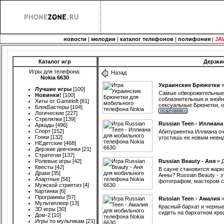
новости
|
мелодии
|
каталог телефонов
|
полифония
|
JA
Каталог игр
Дерзки
Игры для телефона:
Назад
Nokia 6630
Украинские Брюнетки
Лучшие игры
[100]
Самые обворожительные 
Новинки!
[100]
соблазнительные и знойн
Хиты от Gameloft
[81]
сексуальные Брюнетки, о
БлокБастеры
[104]
Логические
[227]
Стрелялки
[139]
Russian Teen - Иллиана
Аркады
[496]
Спорт
[152]
Абитуриентка Иллиана оче
Гонки
[132]
угостишь ее новым неви
НЕдетские
[468]
Дерзкие девчонки
[21]
Стратегии
[137]
Ролевые игры
[42]
Russian Beauty - Аня
»
Квесты
[42]
В сауне становится жарк
Драки
[35]
Анны? Russian Beauty - 
Азартные
[56]
фотографом, мастером с
Мужской стриптиз
[4]
Картинки
[6]
Программы
[57]
Russian Teen - Амалия
Мультиплеер
[13]
Красный бархат и черны
3D игры
[30]
сидеть на бархатном кре
Дом-2
[10]
Игры по мультикам
[21]