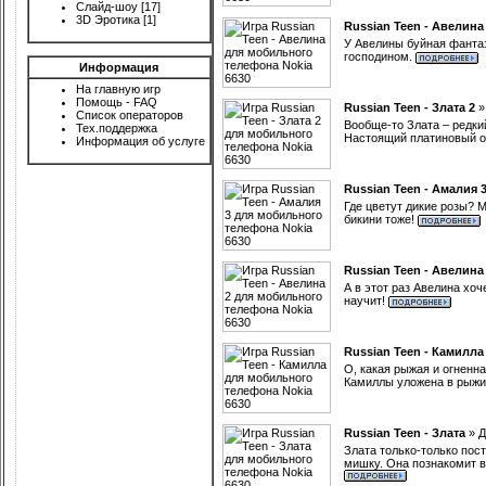
Слайд-шоу
[17]
3D Эротика
[1]
Russian Teen - Авелина
У Авелины буйная фантаз
господином.
Информация
На главную игр
Помощь - FAQ
Russian Teen - Злата 2
Список операторов
Вообще-то Злата – редки
Тех.поддержка
Настоящий платиновый от
Информация об услуге
Russian Teen - Амалия 
Где цветут дикие розы? М
бикини тоже!
Russian Teen - Авелина
А в этот раз Авелина хоч
научит!
Russian Teen - Камилла
О, какая рыжая и огненна
Камиллы уложена в рыжи
Russian Teen - Злата
»
Д
Злата только-только пос
мишку. Она познакомит ва