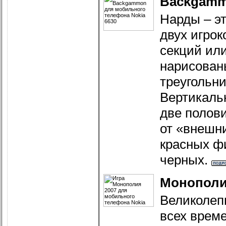
Backgam
Нарды – эт
двух игрок
секций или
нарисован
треугольни
Вертикальн
две полов
от «внешни
красных фи
черных.
Монополи
Великолеп
всех време