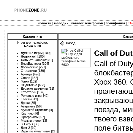
новости
|
мелодии
|
каталог телефонов
|
полифония
|
JA
Каталог игр
Самые
Игры для телефона:
Назад
Nokia 6630
Call of Dut
Лучшие игры
[100]
Новинки!
[100]
Хиты от Gameloft
[81]
Call of Du
БлокБастеры
[104]
Логические
[227]
блокбасте
Стрелялки
[139]
Аркады
[496]
Спорт
[152]
Xbox 360.
Гонки
[132]
НЕдетские
[468]
Дерзкие девчонки
[21]
пролетающ
Стратегии
[137]
Ролевые игры
[42]
закрывающ
Квесты
[42]
Драки
[35]
Азартные
[56]
поезда, ми
Мужской стриптиз
[4]
Картинки
[6]
твоего взв
Программы
[57]
Мультиплеер
[13]
3D игры
[30]
поле битвы
Дом-2
[10]
Игры по мультикам
[21]