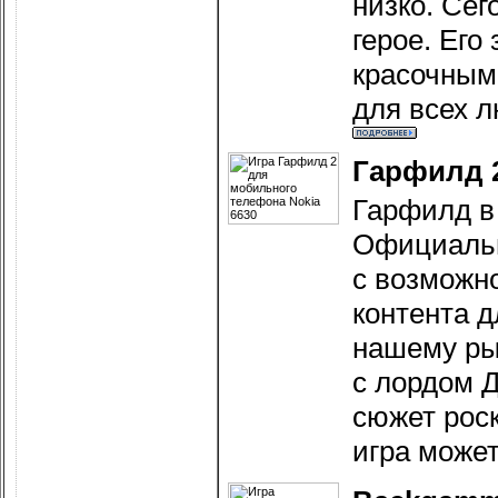
низко. Сег
герое. Его
красочным
для всех л
Гарфилд 
Гарфилд в
Официальн
с возможно
контента д
нашему ры
с лордом Д
сюжет рос
игра может