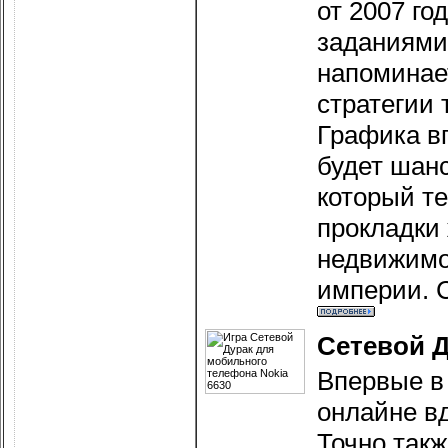
от 2007 го
заданиями 
напоминае
стратегии т
Графика вп
будет шан
который те
прокладки 
недвижимо
империи. 
Сетевой 
Впервые в 
онлайне в
Точно такж