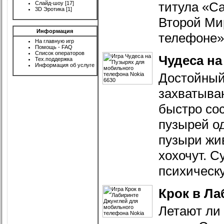
титула «С
Слайд-шоу
[17]
3D Эротика
[1]
Второй Ми
Информация
телефоне»
На главную игр
Помощь - FAQ
Список операторов
Чудеса на
Тех.поддержка
Информация об услуге
Достойный 
захватыва
быстро со
пузырей од
пузыри жи
хохочут. 
психическ
Крок в Ла
Летают ли 