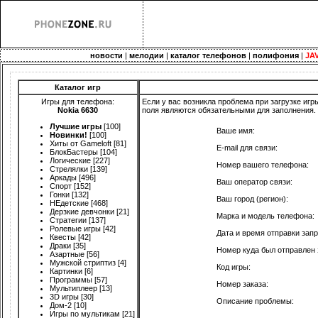
новости
|
мелодии
|
каталог телефонов
|
полифония
|
JA
Каталог игр
Игры для телефона:
Если у вас возникла проблема при загрузке иг
Nokia 6630
поля являются обязательными для заполнения.
Лучшие игры
[100]
Ваше имя:
Новинки!
[100]
Хиты от Gameloft
[81]
E-mail для связи:
БлокБастеры
[104]
Логические
[227]
Номер вашего телефона:
Стрелялки
[139]
Аркады
[496]
Ваш оператор связи:
Спорт
[152]
Гонки
[132]
Ваш город (регион):
НЕдетские
[468]
Дерзкие девчонки
[21]
Марка и модель телефона:
Стратегии
[137]
Ролевые игры
[42]
Дата и время отправки запр
Квесты
[42]
Драки
[35]
Номер куда был отправлен 
Азартные
[56]
Мужской стриптиз
[4]
Код игры:
Картинки
[6]
Программы
[57]
Номер заказа:
Мультиплеер
[13]
3D игры
[30]
Описание проблемы:
Дом-2
[10]
Игры по мультикам
[21]