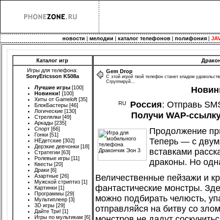
новости
|
мелодии
|
каталог телефонов
|
полифония
|
JA
Каталог игр
Дракон
Игры для телефона:
Gem Drop
SonyEricsson K508a
С этой игрой твой телефон станет кладом удовольств
Сгруппируй...
Лучшие игры
[100]
Новинк
Новинки!
[100]
Хиты от Gameloft
[35]
Россия
: Отправь SM
БлокБастеры
[46]
Логические
[130]
Получи WAP-ссылку 
Стрелялки
[49]
Аркады
[235]
Спорт
[66]
Продолжение при
Гонки
[51]
Теперь — с двум
НЕдетские
[302]
Дерзкие девчонки
[18]
вставками расск
Стратегии
[63]
Ролевые игры
[11]
драконы. Но од
Квесты
[20]
Драки
[6]
Азартные
[26]
Величественные пейзажи и кр
Мужской стриптиз
[1]
фантастические монстры. Зде
Картинки
[1]
Программы
[29]
можно подбирать челюсть, уп
Мультиплеер
[3]
3D игры
[29]
отправляйся на битву со зло
Дайте Три!
[1]
Игры по мультикам
[6]
монстров не дадут соскучитьс