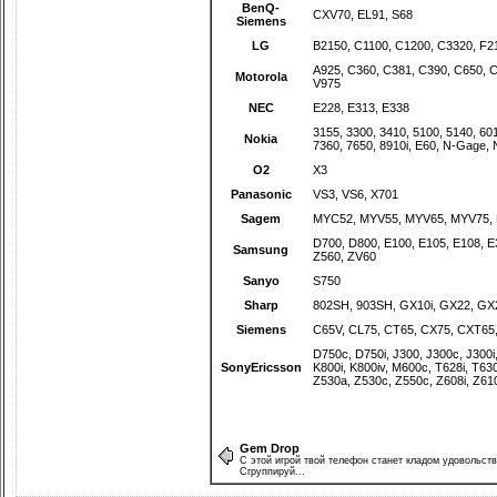
BenQ-
CXV70
,
EL91
,
S68
Siemens
LG
B2150
,
C1100
,
C1200
,
C3320
,
F2
A925
,
C360
,
C381
,
C390
,
C650
,
C
Motorola
V975
NEC
E228
,
E313
,
E338
3155
,
3300
,
3410
,
5100
,
5140
,
60
Nokia
7360
,
7650
,
8910i
,
E60
,
N-Gage
,
O2
X3
Panasonic
VS3
,
VS6
,
X701
Sagem
MYC52
,
MYV55
,
MYV65
,
MYV75
,
D700
,
D800
,
E100
,
E105
,
E108
,
E
Samsung
Z560
,
ZV60
Sanyo
S750
Sharp
802SH
,
903SH
,
GX10i
,
GX22
,
GX
Siemens
C65V
,
CL75
,
CT65
,
CX75
,
CXT65
D750c
,
D750i
,
J300
,
J300c
,
J300i
SonyEricsson
K800i
,
K800iv
,
M600c
,
T628i
,
T63
Z530a
,
Z530c
,
Z550c
,
Z608i
,
Z610
Gem Drop
С этой игрой твой телефон станет кладом удовольств
Сгруппируй...