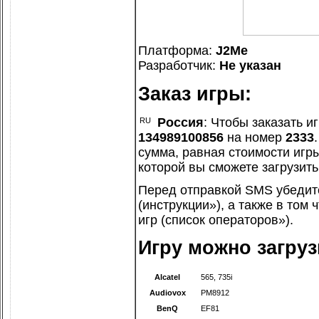
Платформа:
J2Me
Разработчик:
Не указан
Заказ игры:
Россия
: Чтобы заказать иг
134989100856
на номер
2333
сумма, равная стоимости игры
которой вы сможете загрузить
Перед отправкой SMS убедит
(
инструкции»
), а также в том
игр (
список операторов»
).
Игру можно загру
Alcatel
565
,
735i
Audiovox
PM8912
BenQ
EF81