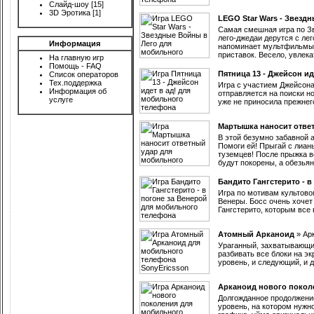
Слайд-шоу
[15]
3D Эротика
[1]
LEGO Star Wars - Звезд
Самая смешная игра по Зв
лего-джедаи дерутся с ле
Информация
напоминает мультфильмы, 
приставок. Весело, увлека
На главную игр
Помощь - FAQ
Пятница 13 - Джейсон ид
Список операторов
Тех.поддержка
Игра с участием Джейсона
Информация об
отправляется на поиски н
услуге
уже не приносила прежнег
Мартышка наносит отве
В этой безумно забавной 
Помоги ей! Прыгай с лианы
туземцев! После прыжка 
будут покорены, а обезья
Бандито Гангстерито - в
Игра по мотивам культово
Венеры. Босс очень хочет
Гангстерито, которым все 
Атомный Арканоид
»
Ар
Ураганный, захватывающий
разбивать все блоки на э
уровень, и следующий, и 
Арканоид нового покол
Долгожданное продолжение
уровень, на котором нужн