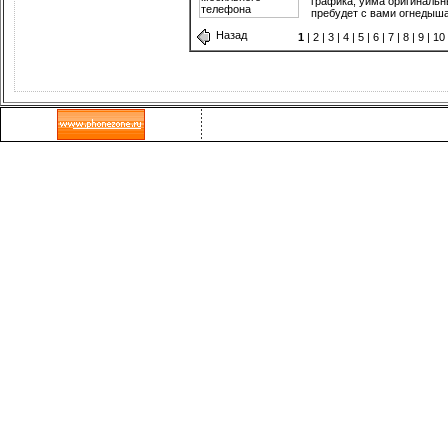
графика, уйма оригинальн
пребудет с вами огнедыш
Назад
1
|
2
|
3
|
4
|
5
|
6
|
7
|
8
|
9
|
10