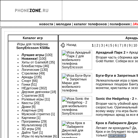
новости
|
мелодии
|
каталог телефонов
|
полифония
|
JA
Каталог игр
Аркады
Игры для телефона:
Назад
1
|
2
|
3
|
4
|
5
|
6
|
7
|
8
|
9
|
10
SonyEricsson K508a
Аркадный Парк 2
»
Арка
Лучшие игры
[100]
Вторая часть сборника арк
Новинки!
[100]
Gold Hunter. Собери все 
Хиты от Gameloft
[35]
БлокБастеры
[46]
Логические
[130]
Стрелялки
[49]
Буги-Вуги в Запретных 
Аркады
[235]
Увлекательная игра о при
Спорт
[66]
подземных пещерах Бантус
Гонки
[51]
монетки, кристаллы и экз
НЕдетские
[302]
Дерзкие девчонки
[18]
Стратегии
[63]
Sonic the Hedgehog - 2
»
Ролевые игры
[11]
Квесты
[20]
Вторая часть убойной арк
Драки
[6]
скоростью. Оригинальный 
Азартные
[26]
всему миру эта игра было
Мужской стриптиз
[1]
популярных аркад за все 
Картинки
[1]
Программы
[29]
Крок в Лабиринте Джун
Мультиплеер
[3]
Летают ли крокодилы? Да, 
3D игры
[29]
Крок и он блуждает по кр
Дайте Три!
[1]
только!
Игры по мультикам
[6]