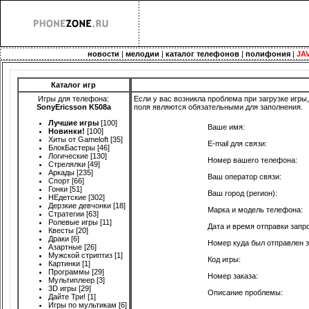
новости
|
мелодии
|
каталог телефонов
|
полифония
|
JA
Каталог игр
Игры для телефона:
Если у вас возникла проблема при загрузке игры
SonyEricsson K508a
поля являются обязательными для заполнения.
Лучшие игры
[100]
Ваше имя:
Новинки!
[100]
Хиты от Gameloft
[35]
E-mail для связи:
БлокБастеры
[46]
Логические
[130]
Номер вашего телефона:
Стрелялки
[49]
Аркады
[235]
Ваш оператор связи:
Спорт
[66]
Гонки
[51]
Ваш город (регион):
НЕдетские
[302]
Дерзкие девчонки
[18]
Марка и модель телефона:
Стратегии
[63]
Ролевые игры
[11]
Дата и время отправки запр
Квесты
[20]
Драки
[6]
Номер куда был отправлен з
Азартные
[26]
Мужской стриптиз
[1]
Код игры:
Картинки
[1]
Программы
[29]
Номер заказа:
Мультиплеер
[3]
3D игры
[29]
Описание проблемы:
Дайте Три!
[1]
Игры по мультикам
[6]