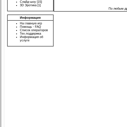
Слайд-шоу
[15]
3D Эротика
[1]
По любым д
Информация
На главную игр
Помощь - FAQ
Список операторов
Тех.поддержка
Информация об
услуге