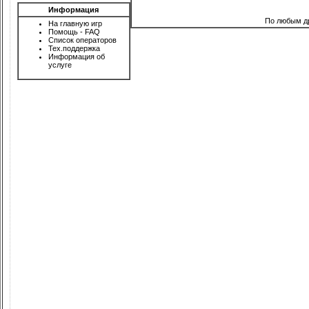
Информация
По любым д
На главную игр
Помощь - FAQ
Список операторов
Тех.поддержка
Информация об
услуге