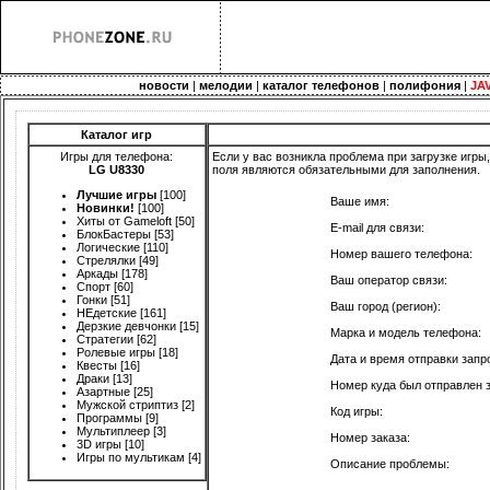
новости
|
мелодии
|
каталог телефонов
|
полифония
|
JA
Каталог игр
Игры для телефона:
Если у вас возникла проблема при загрузке игры
LG U8330
поля являются обязательными для заполнения.
Лучшие игры
[100]
Ваше имя:
Новинки!
[100]
Хиты от Gameloft
[50]
E-mail для связи:
БлокБастеры
[53]
Логические
[110]
Номер вашего телефона:
Стрелялки
[49]
Аркады
[178]
Ваш оператор связи:
Спорт
[60]
Гонки
[51]
Ваш город (регион):
НЕдетские
[161]
Дерзкие девчонки
[15]
Марка и модель телефона:
Стратегии
[62]
Ролевые игры
[18]
Дата и время отправки запр
Квесты
[16]
Драки
[13]
Номер куда был отправлен 
Азартные
[25]
Мужской стриптиз
[2]
Код игры:
Программы
[9]
Мультиплеер
[3]
Номер заказа:
3D игры
[10]
Игры по мультикам
[4]
Описание проблемы: