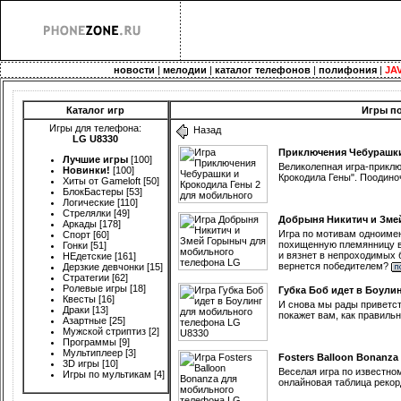
новости
|
мелодии
|
каталог телефонов
|
полифония
|
JA
Каталог игр
Игры по
Игры для телефона:
Назад
LG U8330
Приключения Чебурашки
Лучшие игры
[100]
Великолепная игра-прикл
Новинки!
[100]
Крокодила Гены". Поодино
Хиты от Gameloft
[50]
БлокБастеры
[53]
Логические
[110]
Стрелялки
[49]
Добрыня Никитич и Зме
Аркады
[178]
Игра по мотивам одноиме
Спорт
[60]
похищенную племянницу ве
Гонки
[51]
и вязнет в непроходимых 
НЕдетские
[161]
вернется победителем?
Дерзкие девчонки
[15]
Стратегии
[62]
Ролевые игры
[18]
Губка Боб идет в Боули
Квесты
[16]
И снова мы рады приветст
Драки
[13]
покажет вам, как правильн
Азартные
[25]
Мужской стриптиз
[2]
Программы
[9]
Мультиплеер
[3]
Fosters Balloon Bonanza
3D игры
[10]
Веселая игра по известно
Игры по мультикам
[4]
онлайновая таблица рекорд