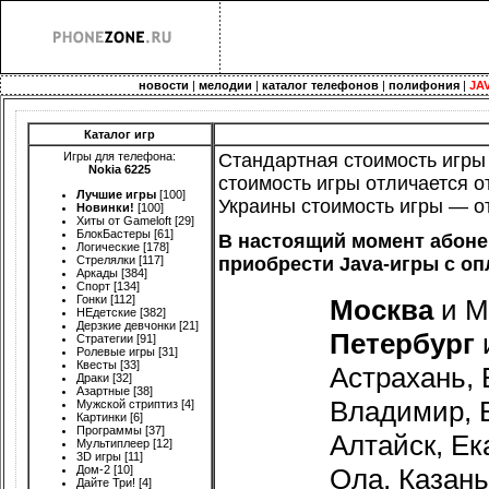
новости
|
мелодии
|
каталог телефонов
|
полифония
|
JA
Каталог игр
Игры для телефона:
Стандартная стоимость игры
Nokia 6225
стоимость игры отличается о
Лучшие игры
[100]
Украины стоимость игры — от
Новинки!
[100]
Хиты от Gameloft
[29]
БлокБастеры
[61]
В настоящий момент абоне
Логические
[178]
Стрелялки
[117]
приобрести Java-игры с оп
Аркады
[384]
Спорт
[134]
Гонки
[112]
Москва
и М
НЕдетские
[382]
Дерзкие девчонки
[21]
Петербург
Стратегии
[91]
Ролевые игры
[31]
Квесты
[33]
Астрахань, 
Драки
[32]
Азартные
[38]
Владимир, В
Мужской стриптиз
[4]
Картинки
[6]
Программы
[37]
Алтайск, Ек
Мультиплеер
[12]
3D игры
[11]
Дом-2
[10]
Ола, Казань
Дайте Три!
[4]