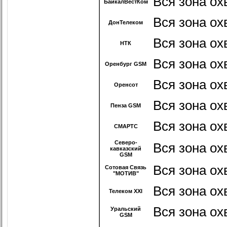
Вся зона ох
БайкалВестКом
Вся зона ох
ДонТелеком
Вся зона ох
НТК
Вся зона ох
Оренбург GSM
Вся зона ох
Оренсот
Вся зона ох
Пенза GSM
Вся зона ох
СМАРТС
Северо-
Вся зона ох
кавказский
GSM
Вся зона ох
Сотовая Связь
"МОТИВ"
Вся зона ох
Телеком ХХI
Вся зона ох
Уральский
GSM