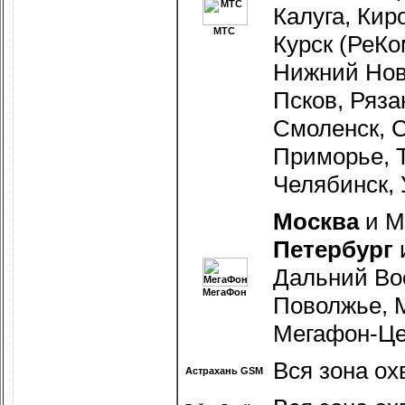
Калуга, Кир
МТС
Курск (РеКо
Нижний Нов
Псков, Ряза
Смоленск, С
Приморье, Т
Челябинск,
Москва
и М
Петербург
Дальний Во
МегаФон
Поволжье, 
Мегафон-Це
Вся зона ох
Астрахань GSM