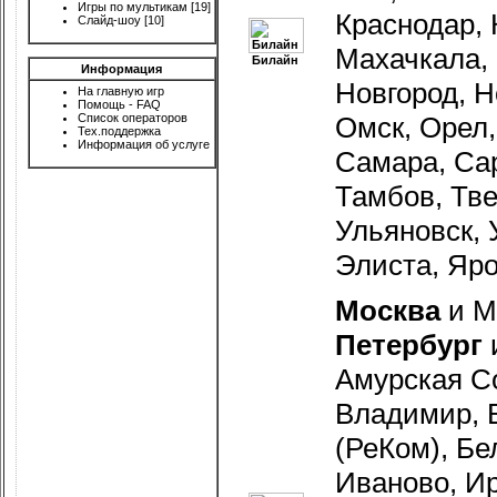
Игры по мультикам
[19]
Краснодар, 
Слайд-шоу
[10]
Махачкала,
Билайн
Информация
Новгород, Н
На главную игр
Помощь - FAQ
Список операторов
Омск, Орел,
Тех.поддержка
Информация об услуге
Самара, Сар
Тамбов, Тве
Ульяновск, 
Элиста, Яр
Москва
и М
Петербург
Амурская Со
Владимир, 
(РеКом), Бе
Иваново, Ир