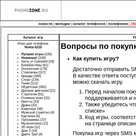
новости
|
мелодии
|
каталог телефонов
|
полифония
|
JA
Каталог игр
F
Игры для телефона:
Вопросы по покупк
Nokia 6225
Лучшие игры
[100]
Как купить игру?
Новинки!
[100]
Хиты от Gameloft
[29]
БлокБастеры
[61]
Достаточно отправить 
Логические
[178]
Стрелялки
[117]
В качестве ответа пост
Аркады
[384]
Спорт
[134]
можно скачать игру.
Гонки
[112]
НЕдетские
[382]
Дерзкие девчонки
[21]
Перед началом пок
Стратегии
[91]
поддерживается и
Ролевые игры
[31]
Квесты
[33]
Также убедитесь чт
Драки
[32]
Азартные
[38]
списке»
Мужской стриптиз
[4]
Картинки
[6]
Код игры, соответ
Программы
[37]
на странице описан
Мультиплеер
[12]
3D игры
[11]
Дом-2
[10]
Покупка игр через SMS 
Дайте Три!
[4]