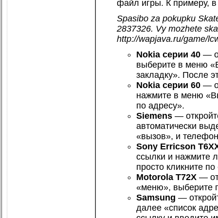
файл игры. К примеру, в
Spasibo za pokupku Skat
2837326. Vy mozhete skacha
http://wapjava.ru/game/l
Nokia серии 40
— о
выберите в меню «
закладку». После эт
Nokia серии 60
— о
нажмите в меню «В
по адресу».
Siemens
— откройт
автоматически выд
«вызов», и телефон 
Sony Erricson T6X
ссылки и нажмите 
просто кликните по
Motorola T72X
— от
«меню», выберите п
Samsung
— откройт
далее «список адрес
ссылку и введите и