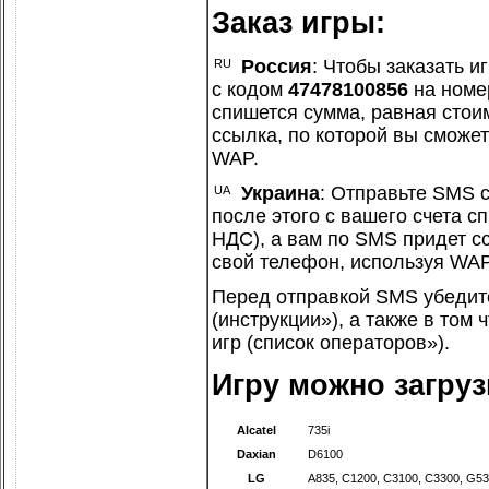
Заказ игры:
Россия
: Чтобы заказать иг
с кодом
47478100856
на ном
спишется сумма, равная стоим
ссылка, по которой вы сможет
WAP.
Украина
: Отправьте SMS 
после этого с вашего счета с
НДС), а вам по SMS придет сс
свой телефон, используя WAP
Перед отправкой SMS убедит
(
инструкции»
), а также в том
игр (
список операторов»
).
Игру можно загру
Alcatel
735i
Daxian
D6100
LG
A835
,
C1200
,
C3100
,
C3300
,
G53