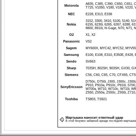
A835
,
C385
,
C390
,
C650
,
C651
,
C
Motorola
T725
,
V1050
,
V180
,
V186
,
V220
,
NEC
E228
,
E313
,
E338
3152
,
3300
,
3410
,
5100
,
5140
,
514
Nokia
6155
,
6230i
,
6265
,
6267
,
6288
,
63
8800
,
8910i
,
N-Gage
,
N70
,
N71
,
N
O2
X1
,
X2
Panasonic
VS2
Sagem
MY600X
,
MYC42
,
MYC52
,
MYV55
Samsung
E100
,
E108
,
E310
,
E350E
,
E428
,
Sendo
SV663
Sharp
703SH
,
802SH
,
903SH
,
GX30
,
GX
Siemens
C56
,
C60
,
C65
,
C70
,
CFX65
,
CT5
D750c
,
D750i
,
J300
,
J300c
,
J300i
P910
,
P910a
,
P910c
,
P910i
,
S700
SonyEricsson
W700a
,
W710
,
W710c
,
W710i
,
W8
Z550
,
Z550a
,
Z550c
,
Z550i
,
Z710
Toshiba
TS803
,
TS921
Мартышка наносит ответный удар
В этой безумно забавной аркаде последняя мартышка