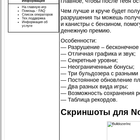
главное, чтобы после тебя ос
Информация
На главную игр
Чем лучше и круче будет пол
Помощь - FAQ
Список операторов
разрушения ты можешь получи
Тех.поддержка
Информация об
и канистры с бензином, помог
услуге
денежную премию.
Особенности:
— Разрушение – бесконечное 
— Отличная графика и звук;
— Секретные уровни;
— Неограниченные бонусы;
— Три бульдозера с разными
— Постоянное обновление пл
— Два разных вида игры;
— Возможность сохранения ре
— Таблица рекордов.
Скриншоты для No