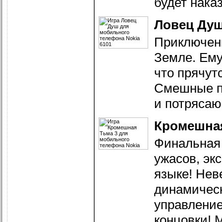
будет нака
Ловец Ду
Приключен
Земле. Ему
что прячут
Смешные п
и потрясаю
Кромешная
Финальная
ужасов, эк
языке! Не
динамическ
управление
концовки! 