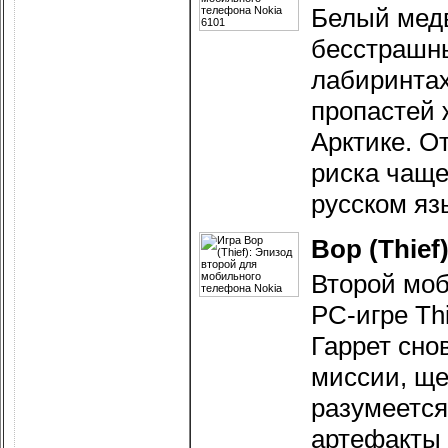
Белый медв
бесстрашны
лабиринтах
пропастей 
Арктике. О
риска чаще
русском яз
Вор (Thief
Второй моб
PC-игре Th
Гаррет сно
миссии, ще
разумеется
артефакты 