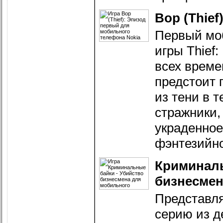
Вор (Thie
Первый мо
игры Thief
всех време
предстоит 
из тени в т
стражники,
украденное.
фэнтезийно
Криминаль
бизнесмен
Представл
серию из д