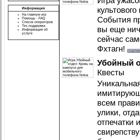
Игра ужасо
культового
Информация
На главную игр
События пр
Помощь - FAQ
Список операторов
Тех.поддержка
вы еще ниче
Информация об
услуге
сейчас сам
Фхтагн!
Убойный о
Квесты
Уникальная
имитирующ
всем прави
улики, отд
отпечатки 
свирепству