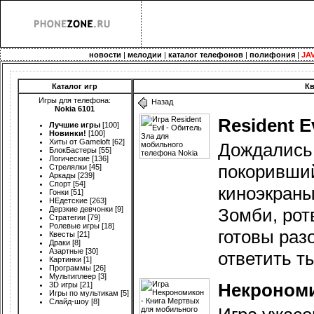
новости
|
мелодии
|
каталог телефонов
|
полифония
|
JA
Каталог игр
Кв
Игры для телефона:
Назад
Nokia 6101
Resident E
Лучшие игры
[100]
Новинки!
[100]
Хиты от Gameloft
[62]
Дождались!
БлокБастеры
[55]
Логические
[136]
покоривший
Стрелялки
[45]
Аркады
[239]
Спорт
[54]
киноэкраны
Гонки
[51]
НЕдетские
[263]
Дерзкие девчонки
[9]
Зомби, рот
Стратегии
[79]
Ролевые игры
[18]
готовы разо
Квесты
[21]
Драки
[8]
Азартные
[30]
ответить т
Картинки
[1]
Программы
[26]
Мультиплеер
[3]
Некрономи
3D игры
[21]
Игры по мультикам
[5]
Слайд-шоу
[8]