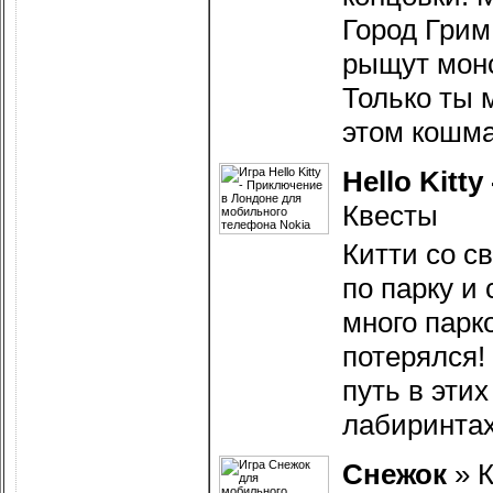
Город Грим
рыщут монс
Только ты 
этом кошм
Hello Kitt
Квесты
Китти со с
по парку и
много парк
потерялся!
путь в эти
лабиринта
Снежок
»