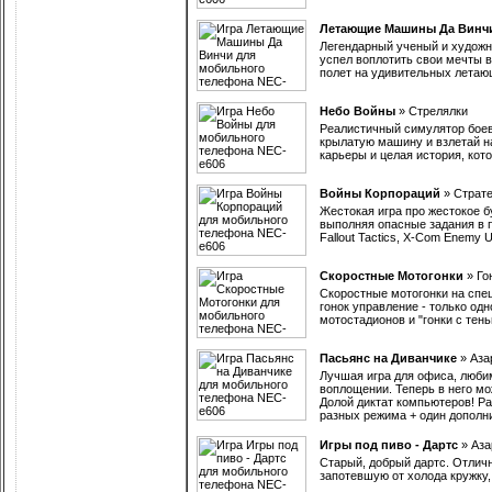
Летающие Машины Да Винч
Легендарный ученый и художни
успел воплотить свои мечты в 
полет на удивительных лета
Небо Войны
»
Стрелялки
Реалистичный симулятор боев
крылатую машину и взлетай на
карьеры и целая история, кот
Войны Корпораций
»
Страте
Жестокая игра про жестокое б
выполняя опасные задания в п
Fallout Tactics, X-Com Enemy
Скоростные Мотогонки
»
Го
Скоростные мотогонки на спе
гонок управление - только од
мотостадионов и "гонки с тен
Пасьянс на Диванчике
»
Аза
Лучшая игра для офиса, любим
воплощении. Теперь в него мож
Долой диктат компьютеров! Р
разных режима + один допол
Игры под пиво - Дартс
»
Аза
Старый, добрый дартс. Отличн
запотевшую от холода кружку,