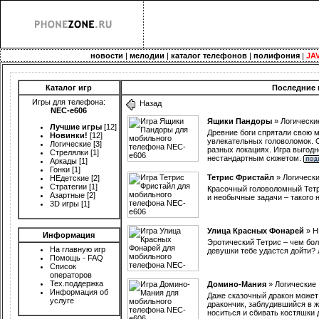
новости
|
мелодии
|
каталог телефонов
|
полифония
|
JA
Каталог игр
Последние 
Игры для телефона:
Назад
NEC-e606
Ящики Пандоры
»
Логически
Лучшие игры
[12]
Древние боги спрятали свою 
Новинки!
[12]
увлекательных головоломок. О
Логические
[3]
разных локациях. Игра выгод
Стрелялки
[1]
нестандартным сюжетом.
Аркады
[1]
Гонки
[1]
Тетрис Фристайл
»
Логическ
НЕдетские
[2]
Стратегии
[1]
Красочный головоломный Тетр
Азартные
[2]
и необычные задачи – такого н
3D игры
[1]
Улица Красных Фонарей
»
Н
Информация
Эротический Тетрис – чем бол
На главную игр
девушки тебе удастся дойти? 
Помощь - FAQ
Список
операторов
Тех.поддержка
Домино-Мания
»
Логические
Информация об
Даже сказочный дракон может
услуге
дракончик, заблудившийся в ж
носиться и сбивать костяшки 