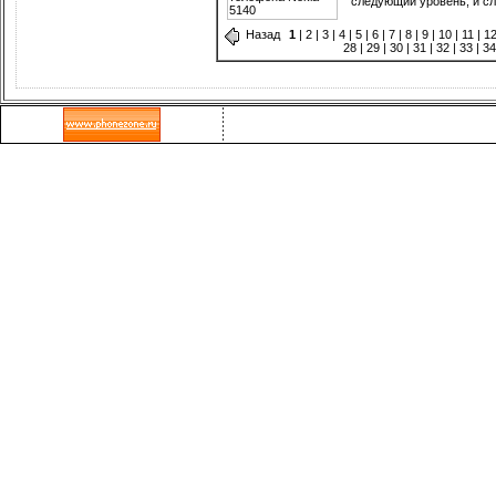
следующий уровень, и с
Назад
1
|
2
|
3
|
4
|
5
|
6
|
7
|
8
|
9
|
10
|
11
|
1
28
|
29
|
30
|
31
|
32
|
33
|
3