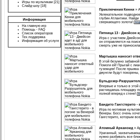
Игры по мультикам
[21]
Слайд-шоу
[18]
Приключения Кенни
»
Увлекательное подводное
глубин Атлантики. Найди
Информация
сверкающего золота!
На главную игр
Помощь - FAQ
Пятница 13 - Джейсон и
Список операторов
Тех.поддержка
Игра с участием Джейсон
Информация об услуге
он отправляется на поис
смерть уже не приносила
Мартышка наносит отв
В этой безумно забавной
Помоги ей! Прыгай с лиан
туземцев! После прыжка
джунгли будут покорены,
Бульдозер-Разрушител
Впервые и только в этой 
расчищаешь площадку под 
полной вперед к стене!
Бандито Гангстерито - 
Игра по мотивам культов
Венеры. Босс очень хоче
Гангстерито, которым все
Атомный Арканоид
»
А
Ураганный, захватывающи
нужно разбивать все блок