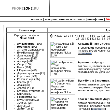
новости
|
мелодии
|
каталог телефонов
|
полифония
|
JA
Каталог игр
Ар
Игры для телефона:
Назад
1
|
2
|
3
|
4
|
5
|
6
|
7
|
8
|
9
|
10
|
11
|
1
Nokia 5140
28
|
29
|
30
|
31
|
32
|
33
|
3
Лучшие игры
[100]
Аркадный Парк 2
»
Арк
Новинки!
[100]
Вторая часть сборника а
Хиты от Gameloft
[49]
Invaders и Gold Hunter. 
БлокБастеры
[85]
Логические
[219]
Стрелялки
[141]
Аркады
[469]
Арканоид
»
Аркады
Спорт
[150]
Тот самый, настоящий и 
Гонки
[124]
классическую игру, поро
НЕдетские
[479]
захватывающих уровней
Дерзкие девчонки
[21]
Стратегии
[123]
Ролевые игры
[37]
Буги-Вуги в Запретных
Квесты
[47]
Увлекательная игра о пр
Драки
[30]
подземных пещерах Банту
Азартные
[50]
камни, монетки, кристал
Мужской стриптиз
[3]
Картинки
[2]
Программы
[52]
Крок в Лабиринте Джу
Мультиплеер
[12]
3D игры
[28]
Летают ли крокодилы? Да,
Дом-2
[10]
Крок и он блуждает по к
Дайте Три!
[2]
не только!