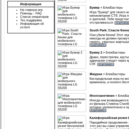
Информация
Бумер
»
БлокБастеры
На главную игр
Игра "Бумер" для твоего 
Помощь - FAQ
кинокомпании СТВ. Игра 
Список операторов
и зрителей. Тебе предстои
Тех.поддержка
отстреливаться.
Информация об
услуге
South Park: Спасти Кенн
Они убили Кенни! Этот ле
никогда не должен прозвуч
смерть, ужасных мартышек 
Бумер 2
»
БлокБастеры
Драки, перестрелки, круты
адреналин хлещет через к
СНГ.
Жмурки
»
БлокБастеры
Беспредельная игра по мо
криминала, а полного бес
Инопланетянин
»
БлокБа
Иногда они возвращаются.
из фильма Стивена Спилбер
которых увлекательно и ор
Калифорнийская резня 
Пародийное продолжение з
этот раз вы сами управля