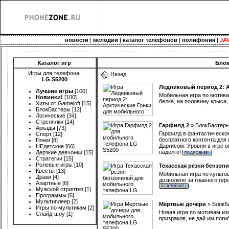
новости
|
мелодии
|
каталог телефонов
|
полифония
|
JA
Каталог игр
Блок
Игры для телефона:
Назад
LG S5200
Ледниковый период 2: А
Лучшие игры
[100]
Мобильная игра по мотива
Новинки!
[100]
белка, на половину крыса
Хиты от Gameloft
[15]
БлокБастеры
[12]
Логические
[34]
Стрелялки
[14]
Гарфилд 2
»
БлокБастер
Аркады
[73]
Гарфилд в фантастическом
Спорт
[12]
бесплатного контента для
Гонки
[8]
Даргисом. Уровни в игре 
НЕдетские
[66]
надолго!
Дерзкие девчонки
[15]
Стратегии
[15]
Ролевые игры
[10]
Техасская резня бензоп
Квесты
[13]
Мобильная игра по культо
Драки
[4]
дозволено за главного гер
Азартные
[6]
Мужской стриптиз
[1]
Программы
[6]
Мультиплеер
[2]
Мертвые дочери
»
БлокБ
Игры по мультикам
[2]
Новая игра по мотивам м
Слайд-шоу
[1]
призраков, не дай им поги