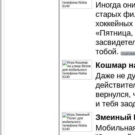
Иногда они
старых фи
хоккейных
«Пятница, 
засвидете
тобой.
Кошмар н
Даже не ду
действите
вернулся,
и тебя зао
Змеиный 
Мобильная