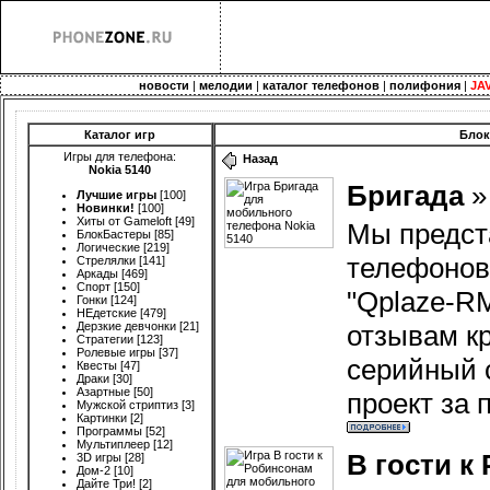
новости
|
мелодии
|
каталог телефонов
|
полифония
|
JA
Каталог игр
Блок
Игры для телефона:
Назад
Nokia 5140
Бригада
Лучшие игры
[100]
Новинки!
[100]
Хиты от Gameloft
[49]
Мы предст
БлокБастеры
[85]
Логические
[219]
телефонов
Стрелялки
[141]
Аркады
[469]
Спорт
[150]
"Qplaze-R
Гонки
[124]
НЕдетские
[479]
Дерзкие девчонки
[21]
отзывам кр
Стратегии
[123]
Ролевые игры
[37]
серийный 
Квесты
[47]
Драки
[30]
Азартные
[50]
проект за 
Мужской стриптиз
[3]
Картинки
[2]
Программы
[52]
Мультиплеер
[12]
В гости к
3D игры
[28]
Дом-2
[10]
Дайте Три!
[2]