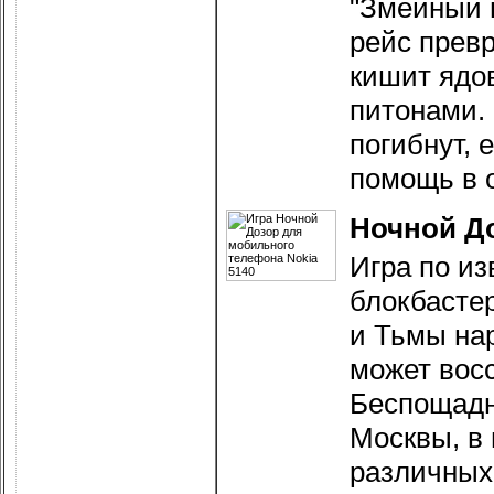
"Змеиный 
рейс прев
кишит ядо
питонами.
погибнут, 
помощь в 
Ночной Д
Игра по и
блокбастер
и Тьмы на
может вос
Беспощадн
Москвы, в 
различных 