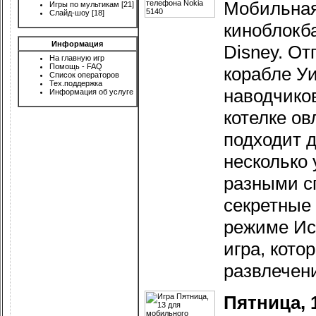
Мобильная
Игры по мультикам
[21]
Слайд-шоу
[18]
киноблокба
Информация
Disney. От
На главную игр
Помощь - FAQ
корабле У
Список операторов
Тех.поддержка
наводчиков
Информация об услуге
котелке ов
подходит д
несколько 
разными с
секретные
режиме Ис
игра, кот
развлечен
Пятница, 