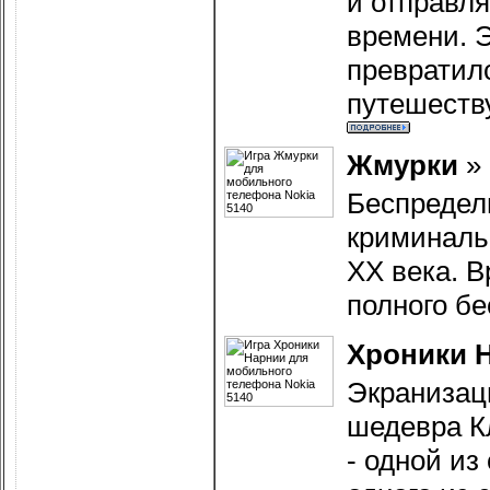
и отправл
времени. 
превратилс
путешеств
Жмурки
»
Беспредел
криминаль
ХХ века. В
полного б
Хроники 
Экранизац
шедевра К
- одной из