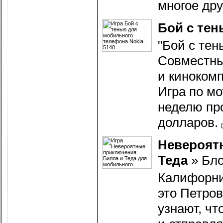
многое дру
Бой с тен
"Бой с тен
Совместны
и киноком
Игра по м
неделю пр
долларов.
Невероят
Теда
»
Бл
Калифорни
это Петров
узнают, чт