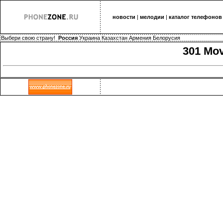
новости
|
мелодии
|
каталог телефонов
Выбери свою страну!
Россия
Украина
Казахстан
Армения
Белорусия
301 Mo