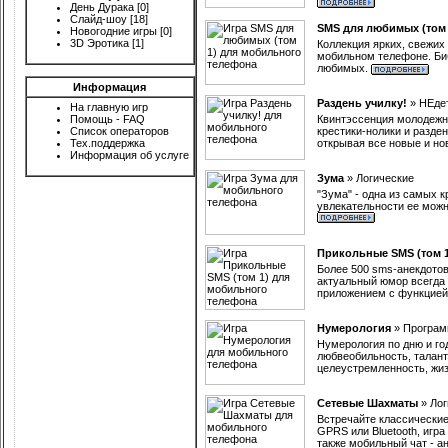
День Дурака
[0]
Слайд-шоу
[18]
SMS для любимых (том 
Новогодние игры
[0]
3D Эротика
[1]
Коллекция ярких, свежих
мобильном телефоне. Биб
любимых.
Информация
Раздень училку!
»
НЕде
На главную игр
Помощь - FAQ
Квинтэссенция молодежно
Список операторов
крестики-нолики и разден
Тех.поддержка
открывая все новые и но
Информация об услуге
Зума
»
Логические
"Зума" - одна из самых 
увлекательности ее можн
Прикольные SMS (том 1
Более 500 sms-анекдотов
актуальный юмор всегда 
приложением с функцией
Нумерология
»
Програ
Нумерология по дню и го
любвеобильность, талант
целеустремленность, жиз
Сетевые Шахматы
»
Лог
Встречайте классически
GPRS или Bluetooth, игр
также мобильный чат - ан