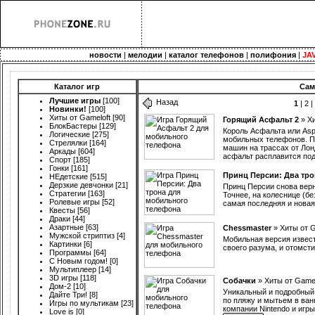
новости
|
мелодии
|
каталог телефонов
|
полифония
|
JA
Каталог игр
Сам
Лучшие игры
[100]
Назад
1
|
2
Новинки!
[100]
Хиты от Gameloft
[90]
Горящий Асфальт 2
»
Хи
БлокБастеры
[129]
Король Асфальта или Asph
Логические
[275]
мобильных телефонов. П
Стрелялки
[164]
машин на трассах от Лонд
Аркады
[604]
асфальт расплавится по
Спорт
[185]
Гонки
[161]
Принц Персии: Два тро
НЕдетские
[515]
Дерзкие девчонки
[21]
Принц Персии снова верну
Стратегии
[163]
Точнее, на колеснице (бе
Ролевые игры
[52]
самая последняя и новая
Квесты
[56]
Драки
[44]
Азартные
[63]
Chessmaster
»
Хиты от G
Мужской стриптиз
[4]
Мобильная версия извес
Картинки
[6]
своего разума, и отомст
Программы
[64]
С Новым годом!
[0]
Мультиплеер
[14]
3D игры
[118]
Собачки
»
Хиты от Gamel
Дом-2
[10]
Уникальный и подробный 
Дайте Три!
[8]
по пляжу и мытьем в ван
Игры по мультикам
[23]
компании Nintendo и игр
Love is
[0]