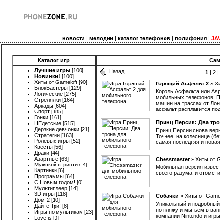
новости
|
мелодии
|
каталог телефонов
|
полифония
|
JA
Каталог игр
Сам
Лучшие игры
[100]
Назад
1
|
2
Новинки!
[100]
Хиты от Gameloft
[90]
Горящий Асфальт 2
»
Хи
БлокБастеры
[129]
Король Асфальта или Asph
Логические
[275]
мобильных телефонов. П
Стрелялки
[164]
машин на трассах от Лонд
Аркады
[604]
асфальт расплавится по
Спорт
[185]
Гонки
[161]
Принц Персии: Два тро
НЕдетские
[515]
Дерзкие девчонки
[21]
Принц Персии снова верну
Стратегии
[163]
Точнее, на колеснице (бе
Ролевые игры
[52]
самая последняя и новая
Квесты
[56]
Драки
[44]
Азартные
[63]
Chessmaster
»
Хиты от G
Мужской стриптиз
[4]
Мобильная версия извес
Картинки
[6]
своего разума, и отомст
Программы
[64]
С Новым годом!
[0]
Мультиплеер
[14]
3D игры
[118]
Собачки
»
Хиты от Gamel
Дом-2
[10]
Уникальный и подробный 
Дайте Три!
[8]
по пляжу и мытьем в ван
Игры по мультикам
[23]
компании Nintendo и игр
Love is
[0]